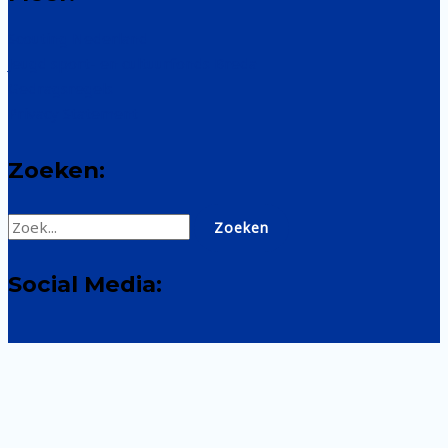
Scouting Nederland
Jeugd sport- en cultuurfonds Breda
Gedragsregels
Privacy Statement
Zoeken:
Zoek
naar:
Social Media: