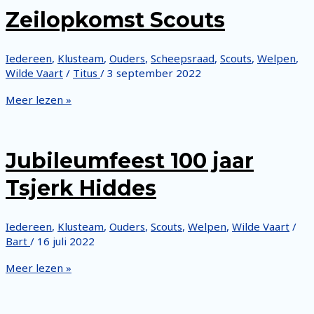
Zeilopkomst Scouts
Iedereen
,
Klusteam
,
Ouders
,
Scheepsraad
,
Scouts
,
Welpen
,
Wilde Vaart
/
Titus
/
3 september 2022
Zeilopkomst
Meer lezen »
Scouts
Jubileumfeest 100 jaar
Tsjerk Hiddes
Iedereen
,
Klusteam
,
Ouders
,
Scouts
,
Welpen
,
Wilde Vaart
/
Bart
/
16 juli 2022
Jubileumfeest
Meer lezen »
100
jaar