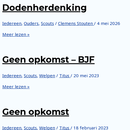
Dodenherdenking
Iedereen
,
Ouders
,
Scouts
/
Clemens Stouten
/
4 mei 2026
Dodenherdenking
Meer lezen »
Geen opkomst – BJF
Iedereen
,
Scouts
,
Welpen
/
Titus
/
20 mei 2023
Geen
Meer lezen »
opkomst
–
BJF
Geen opkomst
Iedereen
,
Scouts
,
Welpen
/
Titus
/
18 februari 2023