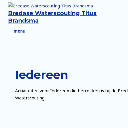
Ga
naar
Bredase Waterscouting Titus
de
Brandsma
inhoud
menu
menu
Iedereen
Activiteiten voor Iedereen die betrokken is bij de Bre
Waterscouting