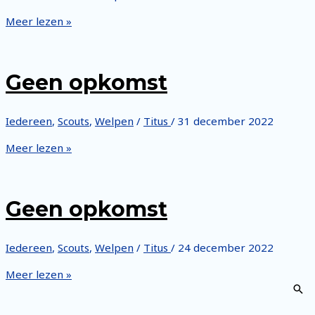
Geen
Meer lezen »
opkomst
Geen opkomst
Iedereen
,
Scouts
,
Welpen
/
Titus
/
31 december 2022
Geen
Meer lezen »
opkomst
Geen opkomst
Iedereen
,
Scouts
,
Welpen
/
Titus
/
24 december 2022
Geen
Meer lezen »
opkomst