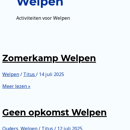
Welpen
Activiteiten voor Welpen
Zomerkamp Welpen
Welpen
/
Titus
/
14 juli 2025
Zomerkamp
Meer lezen »
Welpen
Geen opkomst Welpen
Ouders
,
Welpen
/
Titus
/
12 juli 2025