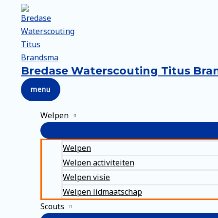
Ga
naar
de
inhoud
Bredase Waterscouting Titus Br
menu
menu
Welpen
Welpen
Welpen activiteiten
Welpen visie
Welpen lidmaatschap
Scouts