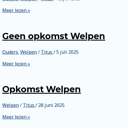
Geen
Meer lezen »
opkomst
Welpen
Geen opkomst Welpen
Ouders
,
Welpen
/
Titus
/
5 juli 2025
Geen
Meer lezen »
opkomst
Welpen
Opkomst Welpen
Welpen
/
Titus
/
28 juni 2025
Opkomst
Meer lezen »
Welpen