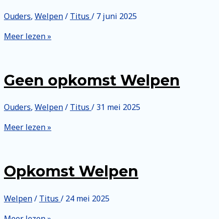
Ouders
,
Welpen
/
Titus
/
7 juni 2025
Opkomst
Meer lezen »
Welpen
Geen opkomst Welpen
Ouders
,
Welpen
/
Titus
/
31 mei 2025
Geen
Meer lezen »
opkomst
Welpen
Opkomst Welpen
Welpen
/
Titus
/
24 mei 2025
Opkomst
Meer lezen »