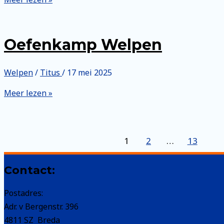
Welpen
Oefenkamp Welpen
Welpen
/
Titus
/
17 mei 2025
Oefenkamp
Meer lezen »
Welpen
Bericht
1
2
…
13
paginering
Contact:
Postadres:
Adr. v Bergenstr. 396
4811 SZ Breda