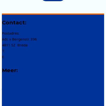
Contact:
Postadres:
Adr. v Bergenstr. 396
4811 SZ Breda
T:
06 505 831 37
E:
info@waterscouting.nl
Meer:
Scouting Nederland
Jeugd sport- en cultuurfonds Breda
Gedragsregels
Privacy Statement