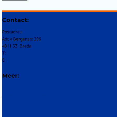
Welpen
Contact:
Postadres:
Adr. v Bergenstr. 396
4811 SZ Breda
T:
06 505 831 37
E:
info@waterscouting.nl
Meer:
Scouting Nederland
Jeugd sport- en cultuurfonds Breda
Gedragsregels
Privacy Statement