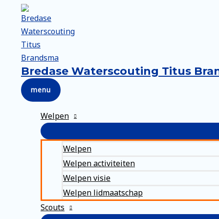
Ga
naar
de
inhoud
Bredase Waterscouting Titus Br
menu
menu
Welpen
Welpen
Welpen activiteiten
Welpen visie
Welpen lidmaatschap
Scouts