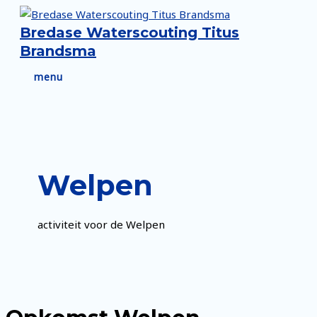
Ga
naar
Bredase Waterscouting Titus
de
Brandsma
inhoud
menu
menu
Welpen
activiteit voor de Welpen