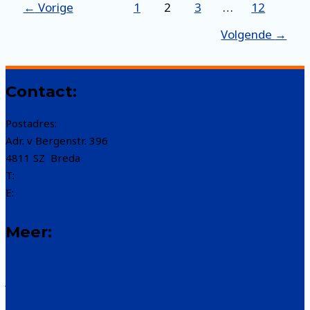
Bericht
←
Vorige
1
2
3
…
12
paginering
Volgende
→
Contact:
Postadres:
Adr. v Bergenstr. 396
4811 SZ Breda
T:
06 505 831 37
E:
info@waterscouting.nl
Meer:
Scouting Nederland
Jeugd sport- en cultuurfonds Breda
Gedragsregels