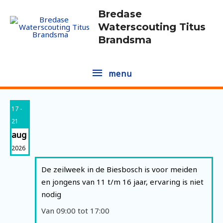
Ga
Bredase
naar
Waterscouting Titus
de
Brandsma
inhoud
menu
menu
17 -
21
aug
2026
De zeilweek in de Biesbosch is voor meiden
en jongens van 11 t/m 16 jaar, ervaring is niet
nodig
Van 09:00 tot 17:00