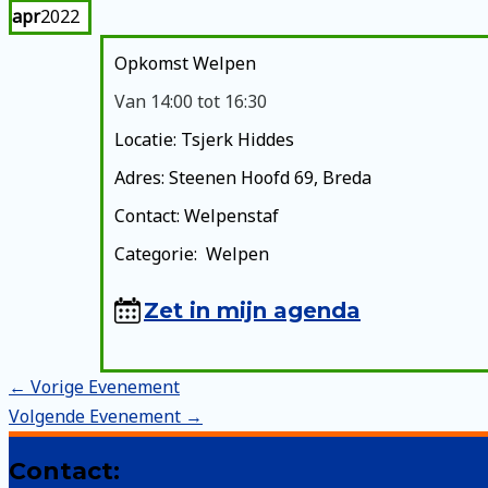
apr
2022
Opkomst Welpen
Van 14:00 tot 16:30
Locatie: Tsjerk Hiddes
Adres: Steenen Hoofd 69, Breda
Contact: Welpenstaf
Categorie: Welpen
Zet in mijn agenda
Bericht
←
Vorige Evenement
navigatie
Volgende Evenement
→
Contact: