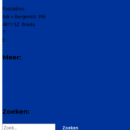
Postadres:
Adr. v Bergenstr. 396
4811 SZ Breda
T:
06 505 831 37
E:
info@waterscouting.nl
Meer:
Scouting Nederland
Jeugd sport- en cultuurfonds Breda
Gedragsregels
Privacy Statement
Zoeken:
Zoek