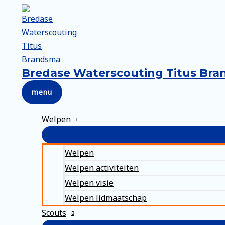
Ga
naar
de
inhoud
Bredase Waterscouting Titus Br
menu
menu
Welpen
Welpen
Welpen activiteiten
Welpen visie
Welpen lidmaatschap
Scouts