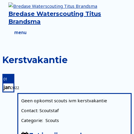
Ga
naar
Bredase Waterscouting Titus
de
Brandsma
inhoud
menu
menu
Kerstvakantie
01
jan
2022
Geen opkomst scouts ivm kerstvakantie
Contact: Scoutstaf
Categorie: Scouts